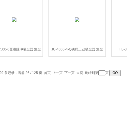
-7500-6覆膜脉冲吸尘器 集尘
JC-4000-4-Q铁屑工业吸尘器 集尘
FB
机
器
99 条记录，当前 26 / 125 页
首页
上一页
下一页
末页
跳转到第
页