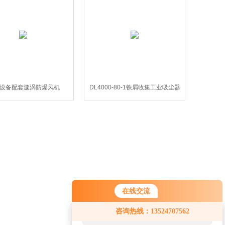
-3设备配套漩涡防爆风机
DL4000-80-1铁屑收集工业吸尘器
在线交流
您好！欢迎前来咨询，很高兴为您
咨询热线：13524707562
服务，请问您要咨询什么问题呢？