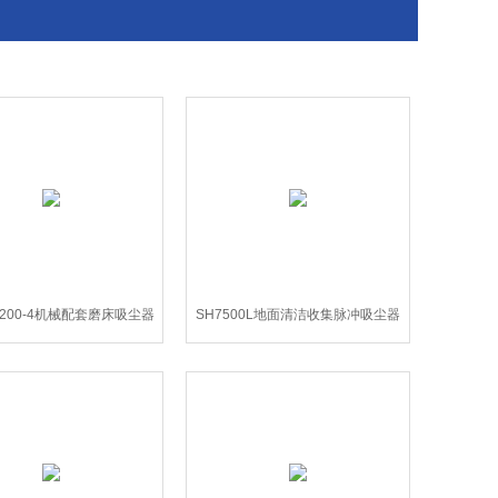
2200-4机械配套磨床吸尘器
SH7500L地面清洁收集脉冲吸尘器
打磨除尘设备
工业吸尘机