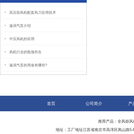
高压鼓风机配套风刀应用技术
漩涡气泵介绍
中压风机的应用
风机行业的瓶颈所在
漩涡气泵的用途有哪些?
首页
公司简介
产
推荐产品：
全风鼓风
地址：工厂地址江苏省南京市高淳区凤山路5-