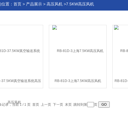
的位置：
首页
>
产品展示
>
高压风机
>7.5KW高压风机
1D-37.5KW真空输送系统高压
RB-81D-3上海7.5KW高压风机
RB-81
风机
 条记录，当前 1 / 1 页 首页 上一页 下一页 末页 跳转到第
页