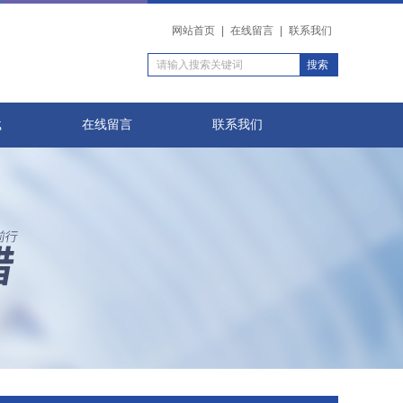
网站首页
|
在线留言
|
联系我们
载
在线留言
联系我们