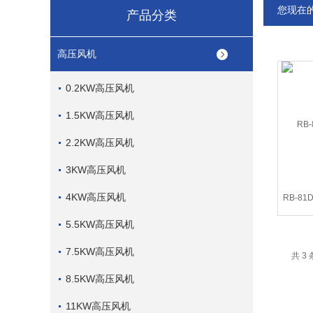
您现在
产品分类
高压风机
0.2KW高压风机
1.5KW高压风机
2.2KW高压风机
3KW高压风机
4KW高压风机
RB-8
5.5KW高压风机
7.5KW高压风机
共 3
8.5KW高压风机
11KW高压风机