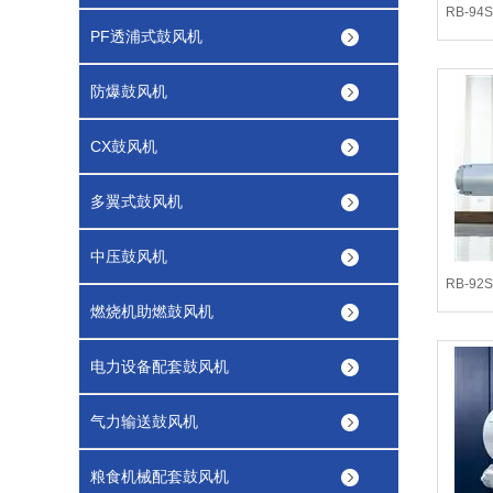
RB-9
PF透浦式鼓风机
防爆鼓风机
CX鼓风机
多翼式鼓风机
中压鼓风机
RB-9
燃烧机助燃鼓风机
电力设备配套鼓风机
气力输送鼓风机
粮食机械配套鼓风机