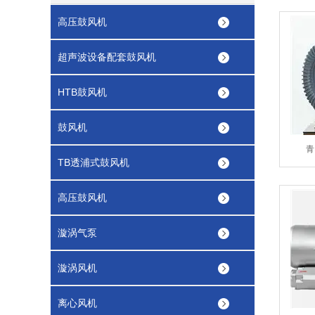
高压鼓风机
超声波设备配套鼓风机
HTB鼓风机
鼓风机
青
TB透浦式鼓风机
高压鼓风机
漩涡气泵
漩涡风机
离心风机