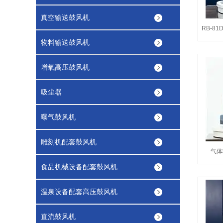
真空输送鼓风机
RB-8
物料输送鼓风机
增氧高压鼓风机
吸尘器
曝气鼓风机
雕刻机配套鼓风机
气体
食品机械设备配套鼓风机
温泉设备配套高压鼓风机
直流鼓风机