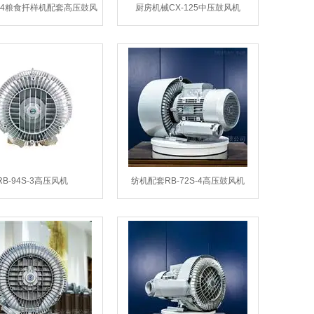
2S-4粮食扦样机配套高压鼓风
厨房机械CX-125中压鼓风机
机
RB-94S-3高压风机
纺机配套RB-72S-4高压鼓风机