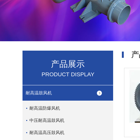
产
产品展示
PRODUCT DISPLAY
耐高温鼓风机
耐高温防爆风机
中压耐高温鼓风机
耐高温高压鼓风机