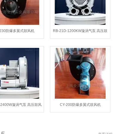
-230防爆多翼式鼓风机
RB-21D-1200KW漩涡气泵 高压鼓
风机
D-2400W漩涡气泵 高压鼓风
CY-200防爆多翼式鼓风机
机
LE