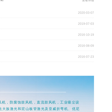
查看详细
2020-03-07
2019-07-03
2016-10-19
2016-08-09
2016-07-23
风机，防腐蚀鼓风机，直流鼓风机，工业吸尘设
批大族激光和宏山板管激光及亚威折弯机、优尼