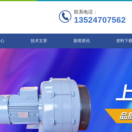
联系电话：
13524707562
中心
技术文章
新闻资讯
资料下