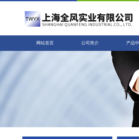
网站首页
公司简介
产品