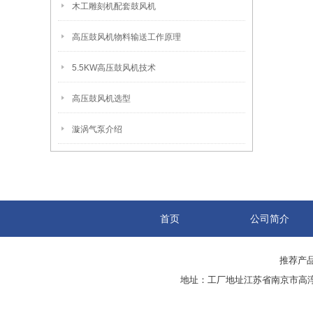
木工雕刻机配套鼓风机
高压鼓风机物料输送工作原理
5.5KW高压鼓风机技术
高压鼓风机选型
漩涡气泵介绍
首页
公司简介
推荐产
地址：工厂地址江苏省南京市高淳