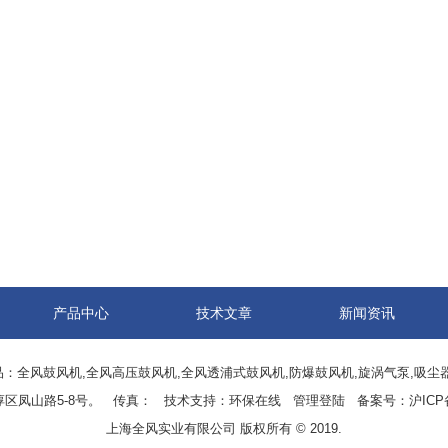
产品中心
技术文章
新闻资讯
品：
全风鼓风机
,
全风高压鼓风机
,
全风透浦式鼓风机
,
防爆鼓风机
,
旋涡气泵
,
吸尘
区凤山路5-8号。 传真： 技术支持：
环保在线
管理登陆
备案号：
沪ICP
上海全风实业有限公司 版权所有 © 2019.