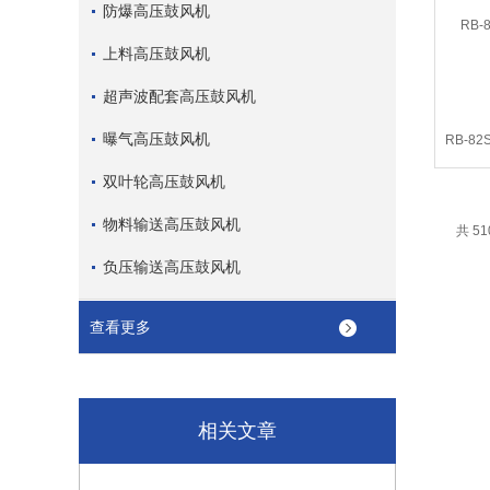
防爆高压鼓风机
上料高压鼓风机
超声波配套高压鼓风机
曝气高压鼓风机
RB-8
双叶轮高压鼓风机
物料输送高压鼓风机
共 5
负压输送高压鼓风机
查看更多
相关文章