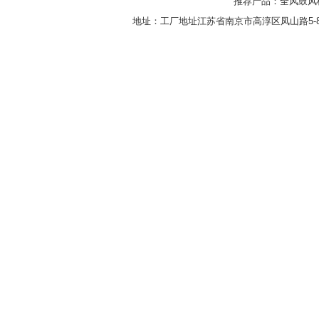
推荐产品：
全风鼓风
地址：工厂地址江苏省南京市高淳区凤山路5-