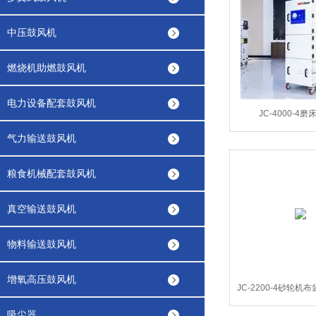
中压鼓风机
燃烧机助燃鼓风机
电力设备配套鼓风机
JC-4000-4
气力输送鼓风机
粮食机械配套鼓风机
真空输送鼓风机
物料输送鼓风机
增氧高压鼓风机
JC-2200-4砂轮机
器
吸尘器