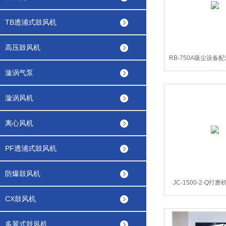
TB透浦式鼓风机
高压鼓风机
RB-750A吸尘设备
漩涡气泵
漩涡风机
离心风机
PF透浦式鼓风机
防爆鼓风机
JC-1500-2-Q打
CX鼓风机
多翼式鼓风机