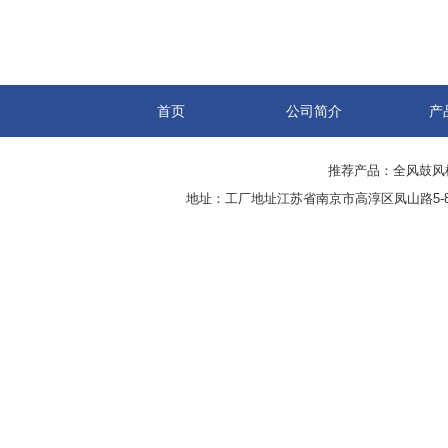
首页
公司简介
产
推荐产品：
全风鼓风
地址：工厂地址江苏省南京市高淳区凤山路5-