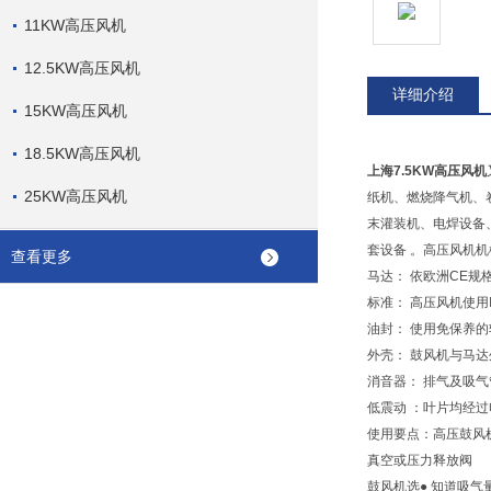
11KW高压风机
12.5KW高压风机
详细介绍
15KW高压风机
18.5KW高压风机
上海7.5KW高压风机
25KW高压风机
纸机、燃烧降气机、
末灌装机、电焊设备
套设备 。
高压风机机
查看更多
马达： 依欧洲CE规
标准： 高压风机使用
油封： 使用免保养
外壳： 鼓风机与马
消音器： 排气及吸
低震动 ：叶片均经
使用要点：高压鼓风
真空或压力释放阀
鼓风机选● 知道吸