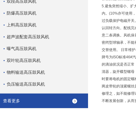
双段高压鼓风机
5.避免突然缩小、扩
防爆高压鼓风机
内。(10%亦可使
过负载保护电磁开关。
上料高压鼓风机
认回转方向。配线完
意二条调换。风机保
超声波配套高压鼓风机
密闭型球轴承，不能
曝气高压鼓风机
交替使用。 日常维护
牌号为ISO标准46
双叶轮高压鼓风机
的滴油状况是否正常
清器，旋开蝶型螺母
物料输送高压鼓风机
时要将电机的固定螺
负压输送高压鼓风机
两皮带轮的顶紧螺丝
修理之，如不能修理
查看更多
不断发展创新，从而