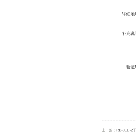
详细地
补充说
验证
上一篇：
RB-81D