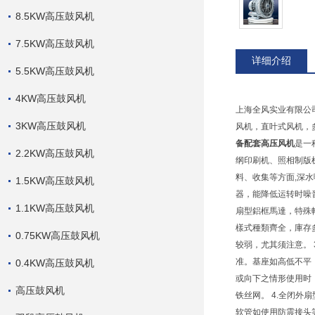
8.5KW高压鼓风机
7.5KW高压鼓风机
详细介绍
5.5KW高压鼓风机
4KW高压鼓风机
上海全风实业有限公
3KW高压鼓风机
风机
备配套高压风机
是一
2.2KW高压鼓风机
纲印刷机、照相制版
料、收集等方面,深
1.5KW高压鼓风机
器，能降低运转时噪音鼓
1.1KW高压鼓风机
扇型鋁框馬達，特殊軸
樣式種類齊全，庫存多
0.75KW高压鼓风机
较弱，尤其须注意。 
准。基座如高低不平
0.4KW高压鼓风机
或向下之情形使用时
高压鼓风机
铁丝网。 4.全闭外
软管如使用防震接头