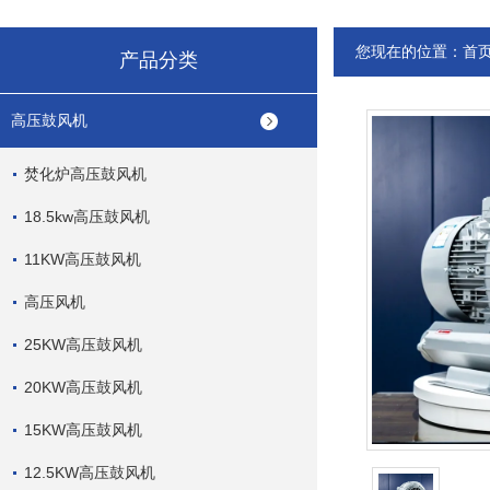
您现在的位置：
首
产品分类
高压鼓风机
焚化炉高压鼓风机
18.5kw高压鼓风机
11KW高压鼓风机
高压风机
25KW高压鼓风机
20KW高压鼓风机
15KW高压鼓风机
12.5KW高压鼓风机