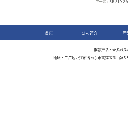
下一篇：
RB-81D
首页
公司简介
产
推荐产品：
全风鼓风
地址：工厂地址江苏省南京市高淳区凤山路5-