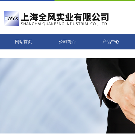
网站首页
公司简介
产品中心