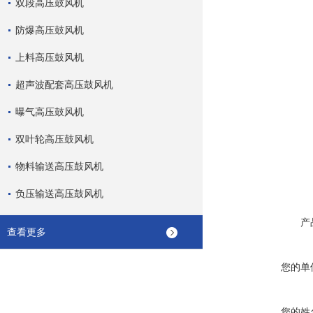
双段高压鼓风机
防爆高压鼓风机
上料高压鼓风机
超声波配套高压鼓风机
曝气高压鼓风机
双叶轮高压鼓风机
物料输送高压鼓风机
负压输送高压鼓风机
产
查看更多
您的单
您的姓