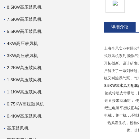
8.5KW高压鼓风机
7.5KW高压鼓风机
详细介绍
5.5KW高压鼓风机
4KW高压鼓风机
上海全风实业有限公
3KW高压鼓风机
式鼓风机系列 漩涡
开拓创新。设计研发
2.2KW高压鼓风机
户
机又叫旋涡气泵，气
1.5KW高压鼓风机
8.5KW吹水风刀配
1.1KW高压鼓风机
轮或传动皮带带动，
达直接带动油封： 
0.75KW高压鼓风机
经过电脑平衡校正与
机械，集尘机，环境
0.4KW高压鼓风机
热风发生机，粉粒
高压鼓风机
优、价