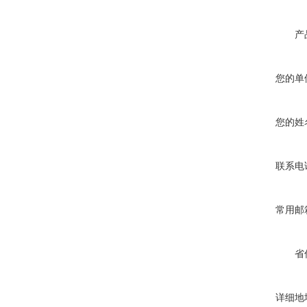
产
您的单
您的姓
联系电
常用邮
省
详细地