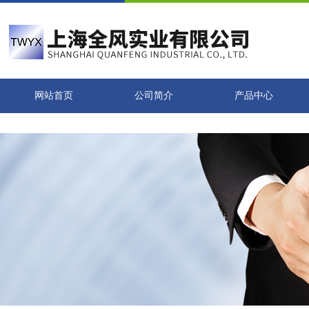
网站首页
公司简介
产品中心