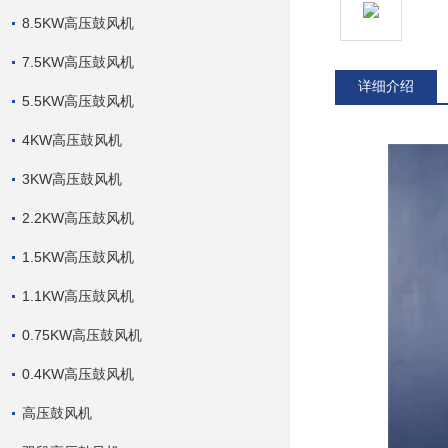
8.5KW高压鼓风机
7.5KW高压鼓风机
详细介绍
5.5KW高压鼓风机
4KW高压鼓风机
3KW高压鼓风机
2.2KW高压鼓风机
1.5KW高压鼓风机
1.1KW高压鼓风机
0.75KW高压鼓风机
0.4KW高压鼓风机
高压鼓风机