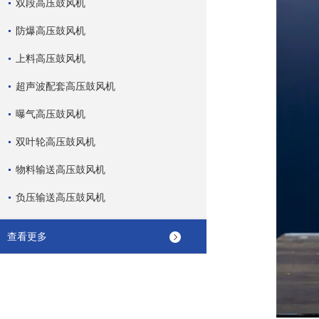
双段高压鼓风机
防爆高压鼓风机
上料高压鼓风机
超声波配套高压鼓风机
曝气高压鼓风机
双叶轮高压鼓风机
物料输送高压鼓风机
负压输送高压鼓风机
查看更多