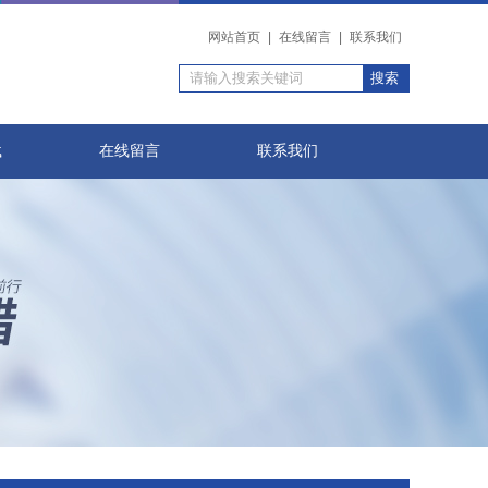
网站首页
|
在线留言
|
联系我们
载
在线留言
联系我们