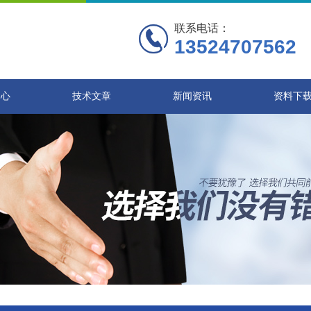
联系电话：
13524707562
中心
技术文章
新闻资讯
资料下