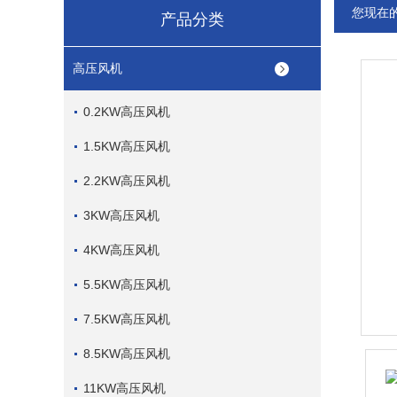
您现在
产品分类
高压风机
0.2KW高压风机
1.5KW高压风机
2.2KW高压风机
3KW高压风机
4KW高压风机
5.5KW高压风机
7.5KW高压风机
8.5KW高压风机
11KW高压风机