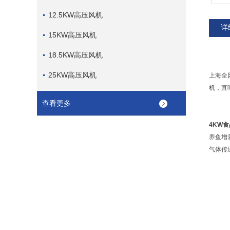
12.5KW高压风机
详
15KW高压风机
18.5KW高压风机
25KW高压风机
上海全
机，直
查看更多
4KW
养鱼增
气体传