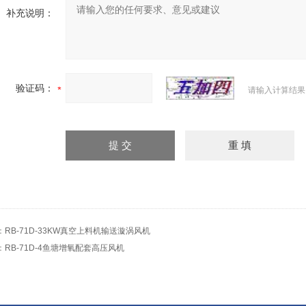
补充说明：
验证码：
请输入计算结果
：
RB-71D-33KW真空上料机输送漩涡风机
：
RB-71D-4鱼塘增氧配套高压风机