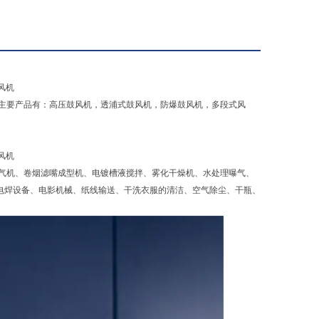
主要产品有：高压鼓风机，透浦式鼓风机，防爆鼓风机，多段式风
降气机、卷烟滤嘴成型机、电镀槽液搅拌、雾化干燥机、水处理曝气、
电焊设备、电影机械、纸线输送、干洗衣服的清洁、空气除尘、干瓶、