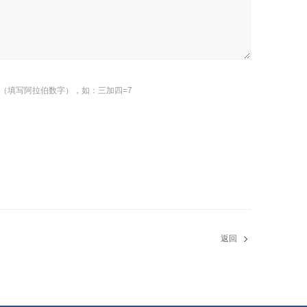
（填写阿拉伯数字），如：三加四=7
返回