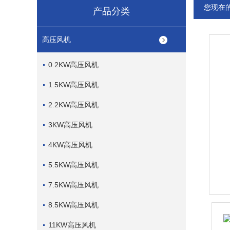
您现在
产品分类
高压风机
0.2KW高压风机
1.5KW高压风机
2.2KW高压风机
3KW高压风机
4KW高压风机
5.5KW高压风机
7.5KW高压风机
8.5KW高压风机
11KW高压风机