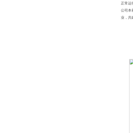
正常运
公司本
业，共