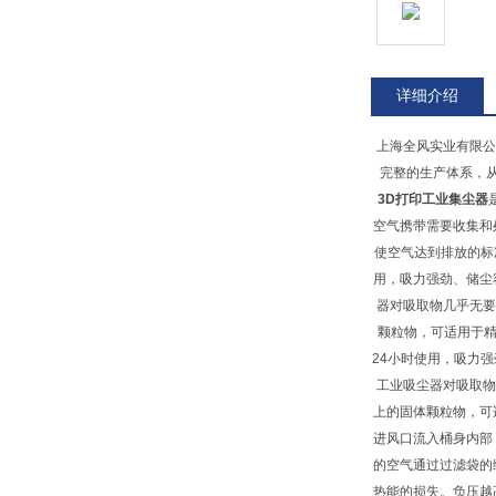
详细介绍
上海全风实业有限公
完整的生产体系，
3D打印工业集尘器
空气携带需要收集和
使空气达到排放的标
用，吸力强劲、储尘
器对吸取物几乎无要
颗粒物，可适用于
24小时使用，吸力
工业吸尘器对吸取物
上的固体颗粒物，可
进风口流入桶身内部
的空气通过过滤袋的
热能的损失。负压越