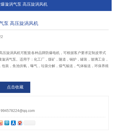
5KW防爆漩涡气泵 高压旋涡风机
涡气泵 高压旋涡风机
22
泵 高压旋涡风机可配套各种品牌防爆电机，可根据客户要求定制皮带式
接漩涡气泵。适用于：化工厂，煤矿，隧道，锅炉，罐装，玻璃工业，
，包装，鱼池供氧，曝气，垃圾分解，煤气输送，气体输送，环保养殖
点击收藏
4578224@qq.com