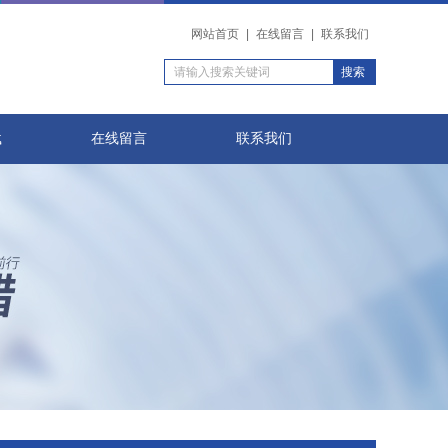
网站首页
|
在线留言
|
联系我们
载
在线留言
联系我们