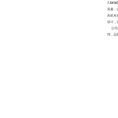
7.5
风量，
风机
设计，
公司的
理，品