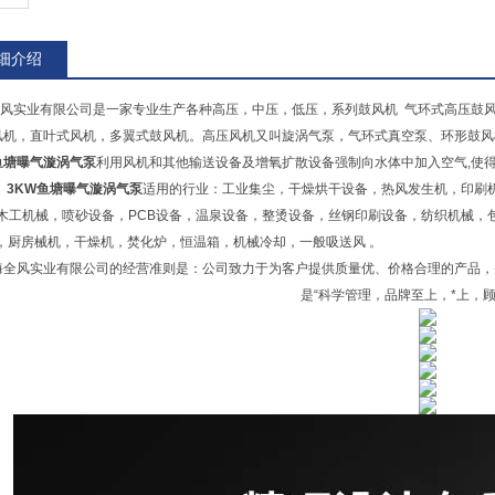
细介绍
风实业有限公司是一家专业生产各种高压，中压，低压，系列鼓风机 气环式高压鼓
风机，直叶式风机，多翼式鼓风机。高压风机又叫旋涡气泵，气环式真空泵、环形鼓风
鱼塘曝气漩涡气泵
利用风机和其他输送设备及增氧扩散设备强制向水体中加入空气,使得水
氧
3KW鱼塘曝气漩涡气泵
适用的行业：工业集尘，干燥烘干设备，热风发生机，印刷
木工机械，喷砂设备，PCB设备，温泉设备，整烫设备，丝钢印刷设备，纺织机械，
送机，厨房械机，干燥机，焚化炉，恒
全风实业有限公司的经营准则是：公司致力于为客户提供质量优、价格合理的产品，
是“科学管理，品牌至上，*上，顾