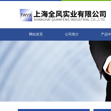
网站首页
公司简介
产品