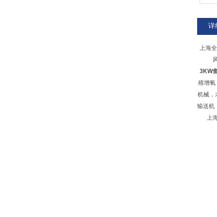
详
上海全
3KW
殖增
机械，
输
上海