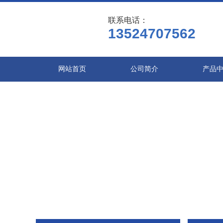
联系电话：
13524707562
网站首页
公司简介
产品