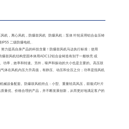
风机，离心风机，防爆鼓风机 防爆风机：泵体 叶轮采用铝合金压铸
 防护等级IP55 二级防爆电机 .
，努力提高自身产品的科技含量！防爆鼓风机马达执行标准：使用
，防爆鼓风机结构坚固本体用ADC12铝合金铸造有别于一般铁壳 或
、功率，效率和转速。另外，噪声和振动的大小也是主要的。高压鼓
指气体在风机内压力升高值，有静压、动压和全压之分；功率是指风机
比称为效率。风机全压效率可达90％。
设备配套。防爆鼓风机特点：小型、重量轻高风压，前顷式叶片
供质量优、价格合理的产品，并不断发展创新，从而更好地满足客户的