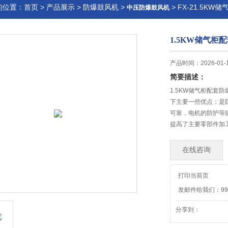
的位置：
首页
>
产品展示
>
防爆鼓风机
>
> FX-21.5K
中压防爆鼓风机
1.5KW储气柜
产品时间：2026-01-
简要描述：
1.5KW储气柜配套
下主要一些优点：是
可靠，电机的防护等级
提高了主要零部件加工
在线咨询
打印当前页
发邮件给我们：9945
分享到：