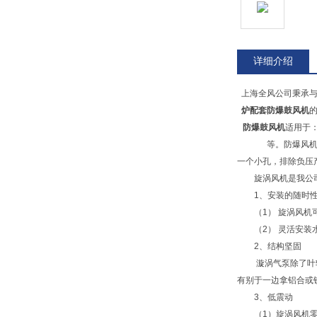
详细介绍
上海全风公司秉承与
炉配套防爆鼓风机
防爆鼓风机
适用于
等。防爆风机
一个小孔，排除负压
旋涡风机是我公司
1、安装的随时性
（1） 旋涡风机可
（2） 灵活安装
2、结构坚固
漩涡气泵除了叶轮外
有别于一边拿铝合或
3、低震动
（1）旋涡风机零件