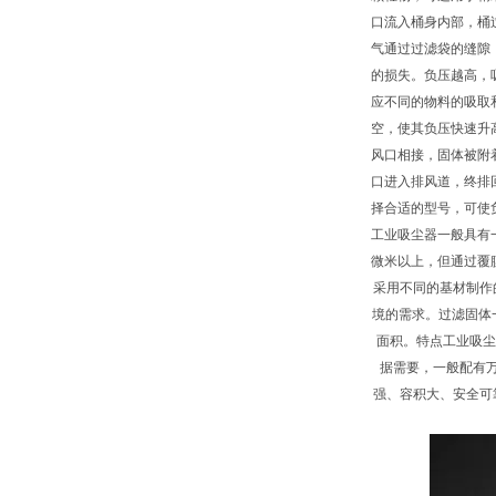
口流入桶身内部，桶
气通过过滤袋的缝隙
的损失。负压越高，
应不同的物料
空，使其负压快速升
风口相接，固体被附
口进入排风道，终排
择合适的型号，可使
工业吸尘器一般具有
微米以上，但通过覆
采用不同的基材制作
境的需求。过滤固体
面积。特点工业吸尘器
据需要，一般配有
强、容积大、安全可