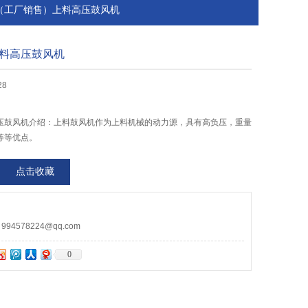
D-2（工厂销售）上料高压鼓风机
料高压鼓风机
28
压鼓风机介绍：上料鼓风机作为上料机械的动力源，具有高负压，重量
等等优点。
点击收藏
4578224@qq.com
0