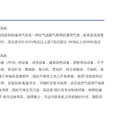
侧流鼓风机漩涡气泵是一种吹气或吸气两用的通用气源，材质是高强度
V，高压是345-415V电压以上是Y高压接法. 4KW以上含4KW,低压
板（PCB）的设备，清洗设备，罐装饮料设备，塑胶周边设备，不干
养殖，窑业矿业，燃烧机，集尘机，焚化炉，粉立体输送，干燥机，玻
只有轴承是磨损件，因此可靠性之高几乎免维修。使用*且散热良好
养。安装容易 配备齐全，可随时安装与使用，供压缩空气或用于抽真
免润滑，因此可保证无污染。高品质 我们有专业制造经验，精密机械
， F 级马达效率高，故障极少，马达与鼓风机之间有轴封分试，预防异