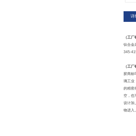
详
（工厂
钛合金高
345-
（工厂
胶商标
璃工业
的精密
空，也
设计加
物进入