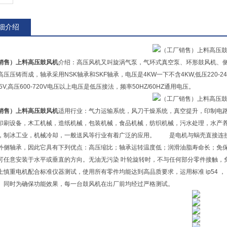
细介绍
销售）上料高压鼓风机
介绍：高压风机又叫旋涡气泵，气环式真空泵、环形鼓风机、
压压铸而成，轴承采用NSK轴承和SKF轴承，电压是4KW一下不含4KW,低压220-240
415V,高压600-720V电压以上电压是低压接法，频率50HZ/60HZ通用电压。
销售）上料高压鼓风机
适用行业：气力运输系统，风刀干燥系统，真空提升，印制电路
印刷设备，木工机械，造纸机械，包装机械，食品机械，纺织机械，污水处理，水产
，制冰工业，机械冷却，一般送风等行业有着广泛的应用。 是电机与蜗壳直接连接
外侧轴承，因此它具有下列优点：高压缩比；轴承运转温度低；润滑油脂寿命长；免保
可任意安装于水平或垂直的方向。无油无污染 叶轮旋转时，不与任何部分零件接触，
上慎重电机配合标准仪器测试，使用所有零件均能达到高品质要求，运用标准 ip54 
。同时为确保功能效果，每一台鼓风机在出厂前均经过严格测试。