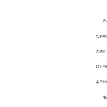
产
您的单
您的姓
联系电
常用邮
省